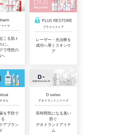
pharm
PLUS RESTORE
ファーマ
プラスリストア
起こる肌ト
レーザー・光治療を
ルに。
成功へ導くスキンケ
グで理想の
ア
肌へ
D series
tisal
デオドラントシリーズ
チサル
長時間気になる臭い
歯を予防で
防ぐ
きる
デオドラントアイテ
ケアブラン
ム
ド