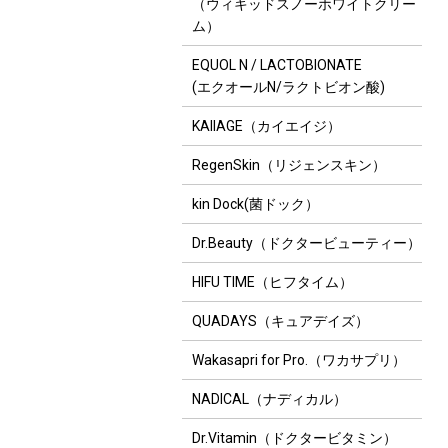
（ウィキッドスノーホワイトクリー
ム）
EQUOL N / LACTOBIONATE
(エクオールN/ラクトビオン酸)
KAIIAGE（カイエイジ）
RegenSkin（リジェンスキン）
kin Dock(菌ドック）
Dr.Beauty（ドクタービューティー）
HIFU TIME（ヒフタイム）
QUADAYS（キュアデイズ）
Wakasapri for Pro.（ワカサプリ）
NADICAL（ナディカル）
Dr.Vitamin（ドクタービタミン）