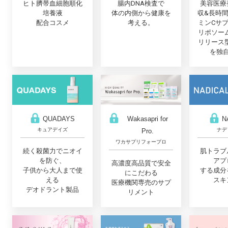
ヒト臍帯血細胞順化
美容医療
腸内DNA検査で
培養液
収&長時
体の内側から健康を
配合コスメ
ミンCサ
考える。
リポソー
リリース
を独
QUADAYS
Wakasapri for
N
キュアデイズ
ナデ
Pro.
ワカサプリフォープロ
続く殺菌力でニオイ
肌トラブ
を防ぐ、
アプ
高濃度高品質で安全
子供から大人まで使
する成分
にこだわる
える
スキ
医療機関専売のサプ
デオドラント製品
リメント