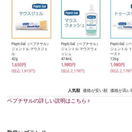
Pepti-Sal（ペプチサル）
Pepti-Sal（ペプチサル）
Pepti-Sa
ジェントル マウスジェ
ジェントル マウスウォ
ジェントル 
ル
ッシュ
ースト
42g
474mL
126g
1,650
円
1,980
円
1,980
円
(税込
1,815
円)
(税込
2,178
円)
(税込
2,178
円
人気順
価格が安い順
価格が高い
ペプチサルの詳しい説明はこちら