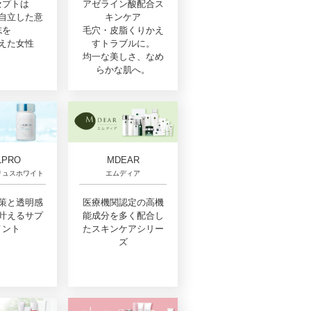
セプトは
アゼライン酸配合ス
自立した意
キンケア
志を
毛穴・皮脂くりかえ
えた女性
すトラブルに。
均一な美しさ、なめ
らかな肌へ。
LPRO
MDEAR
リュスホワイト
エムディア
策と透明感
医療機関認定の高機
叶えるサプ
能成分を多く配合し
メント
たスキンケアシリー
ズ