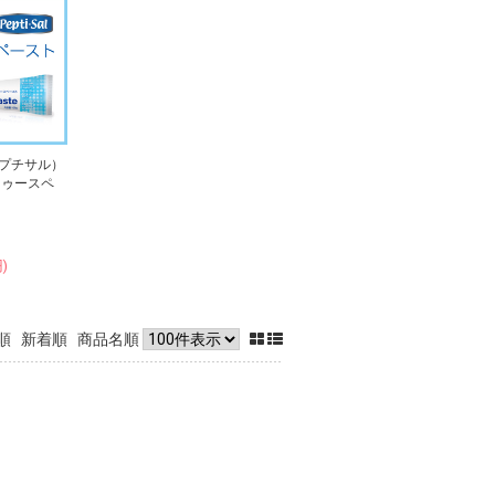
l（ペプチサル）
トゥースペ
)
順
新着順
商品名順