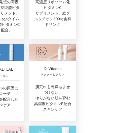
発想の高吸
高濃度リポソーム化
間持続型ビタ
ビタミンC
プリメント。
サプリメント、総グ
ム化×タイム
ルタチオン100㎎含有
型ビタミンC
ドリンク
自配合。
Dr.Vitamin
ADICAL
ドクタービタミン
ィカル
肌荒れも乾燥もよせ
ルの原因に
つけない、
ローチ
ゆらがない肌を育む
を配合した
高濃度ビタミンB配合
ンケア
スキンケア