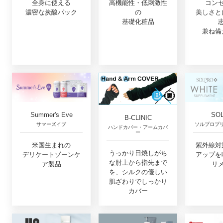
高機能性・低刺激性
コン
全身に使える
の
美しさと
濃密な炭酸パック
基礎化粧品
兼ね備
SO
Summer's Eve
B-CLINIC
ソルプロプ
サマーズイブ
ハンドカバー・アームカバ
ー
紫外線対
米国生まれの
うっかり日焼しがち
アップを
デリケートゾーンケ
な肘上から指先まで
リ
ア製品
を、シルクの優しい
肌ざわりでしっかり
カバー