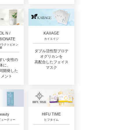
L N /
KAIIAGE
BIONATE
カイエイジ
/ラクトビオン
酸
ダブル活性型プロテ
オグリカンを
すい女性の
高配合したフェイス
体に、
マスク
同開発した
リメント
Beauty
HIFU TIME
ビューティー
ヒフタイム