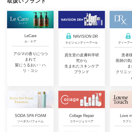
取扱いブランド
LeCare
NAVISION DR
ル・ケア
ナビジョンディーアール
ディーア
アロマの香りにつつ
資生堂の皮膚科学研
患者
まれて
究から
医師の気
髪にうるおい・ハ
生まれたスキンケア
ま
リ・コシ
ブランド
クリニッ
Collage Repair
Love m
SODA SPA FOAM
コラージュリペア
ラブミ
ソーダスパフォーム