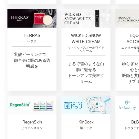
EQUO
HERRAS
WICKED SNOW
LACTO
WHITE CREAM
ヘラス
エクオールN
ウィキッドスノーホワイト
クリーム
乳酸ピーリングで、
顔全身に艶のある透
ゆらぎや
まるで雪のような白
明感を
心と
肌に魅せる
医師と共
トーンアップ美容ク
サプ
リーム
RegenSkin
Dr.
KinDock
リジェンスキン
ドクター
菌ドック