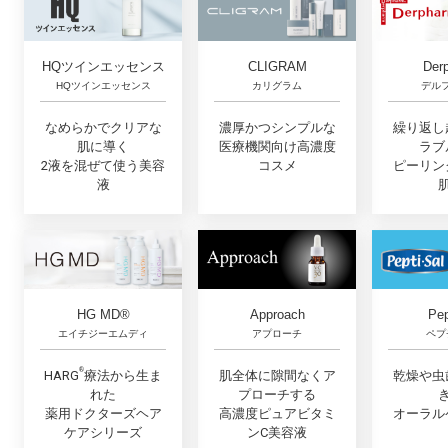
CLIGRAM
HQツインエッセンス
Der
カリグラム
HQツインエッセンス
デル
濃厚かつシンプルな
なめらかでクリアな
繰り返し
医療機関向け高濃度
肌に導く
ラブ
コスメ
2液を混ぜて使う美容
ピーリン
液
Approach
HG MD®
Pep
アプローチ
エイチジーエムディ
ペプ
®︎
肌全体に隙間なくア
HARG
療法から生ま
乾燥や虫
プローチする
れた
高濃度ピュアビタミ
薬用ドクターズヘア
オーラル
ンC美容液
ケアシリーズ