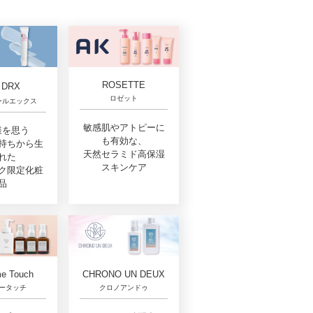
ROSETTE
DRX
ロゼット
ールエックス
敏感肌やアトピーに
様を思う
も有効な、
持ちから生
天然セラミド高保湿
れた
スキンケア
ク限定化粧
品
e Touch
CHRONO UN DEUX
ータッチ
クロノアンドゥ