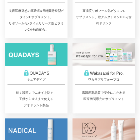
美容医療発想の高吸収&長時間持続型ビ
高濃度リポソーム化ビタミンC
タミンCサプリメント。
サプリメント、総グルタチオン100㎎含
リポソーム化×タイムリリース型ビタミ
有ドリンク
ンCを独自配合。
QUADAYS
Wakasapri for Pro.
キュアデイズ
ワカサプリフォープロ
続く殺菌力でニオイを防ぐ、
高濃度高品質で安全にこだわる
子供から大人まで使える
医療機関専売のサプリメント
デオドラント製品