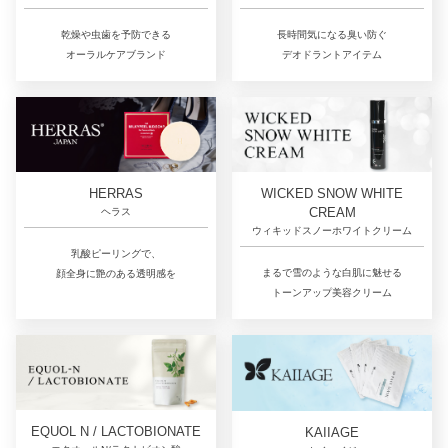
長時間気になる臭い防ぐ
乾燥や虫歯を予防できる
デオドラントアイテム
オーラルケアブランド
HERRAS
WICKED SNOW WHITE
CREAM
ヘラス
ウィキッドスノーホワイトクリーム
乳酸ピーリングで、
まるで雪のような白肌に魅せる
顔全身に艶のある透明感を
トーンアップ美容クリーム
EQUOL N / LACTOBIONATE
KAIIAGE