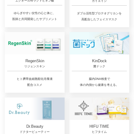
エクオールN/ラクトビオン酸
カイエイジ
ゆらぎやすい女性の心と体に、
ダブル活性型プロテオグリカンを
医師と共同開発したサプリメント
高配合したフェイスマスク
RegenSkin
KinDock
リジェンスキン
菌ドック
ヒト臍帯血細胞順化培養液
腸内DNA検査で
配合コスメ
体の内側から健康を考える。
Dr.Beauty
HIFU TIME
ドクタービューティー
ヒフタイム