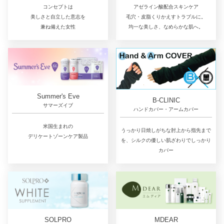
コンセプトは
アゼライン酸配合スキンケア
美しさと自立した意志を
毛穴・皮脂くりかえすトラブルに。
兼ね備えた女性
均一な美しさ、なめらかな肌へ。
Summer's Eve
B-CLINIC
サマーズイブ
ハンドカバー・アームカバー
米国生まれの
うっかり日焼しがちな肘上から指先まで
デリケートゾーンケア製品
を、シルクの優しい肌ざわりでしっかり
カバー
SOLPRO
MDEAR