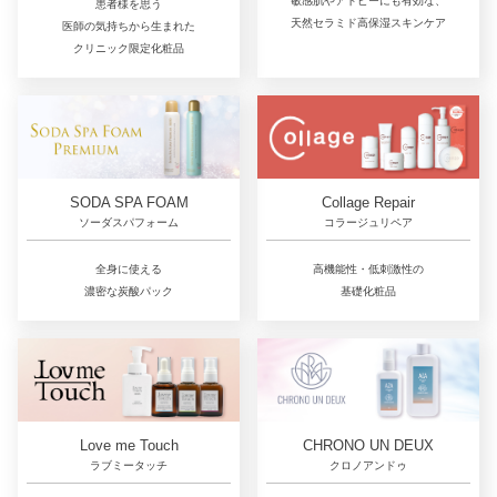
敏感肌やアトピーにも有効な、
患者様を思う
天然セラミド高保湿スキンケア
医師の気持ちから生まれた
クリニック限定化粧品
Collage Repair
SODA SPA FOAM
コラージュリペア
ソーダスパフォーム
高機能性・低刺激性の
全身に使える
基礎化粧品
濃密な炭酸パック
Love me Touch
CHRONO UN DEUX
ラブミータッチ
クロノアンドゥ