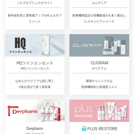
ソルプロプリュスホワイト
エムディア
紫外線対策と透明感アップを叶えるサプ
医療機関認定の高機能成分を多く配合し
リメント
たスキンケアシリーズ
CLIGRAM
HQツインエッセンス
カリグラム
HQツインエッセンス
濃厚かつシンプルな
なめらかでクリアな肌に導く
医療機関向け高濃度コスメ
2液を混ぜて使う美容液
Derpharm
PLUS RESTORE
デルファーマ