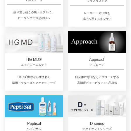
プラスリストア
繰り返し起こる肌トラブルに。
レーザー・光治療を
ピーリングで理想の肌へ
成功へ導くスキンケア
Approach
HG MD®
アプローチ
エイチジーエムディ
®︎
肌全体に隙間なくアプローチする
HARG
療法から生まれた
高濃度ピュアビタミンC美容液
薬用ドクターズヘアケアシリーズ
D series
Peptisal
デオドラントシリーズ
ペプチサル