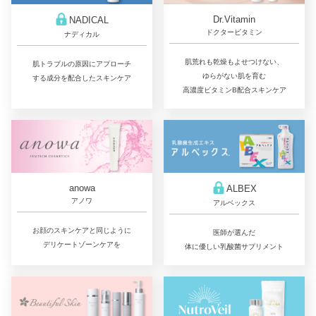
Dr.Vitamin
NADICAL
ドクタービタミン
ナディカル
肌荒れも乾燥もよせつけない、
肌トラブルの原因にアプローチ
ゆらがない肌を育む
する成分を配合したスキンケア
高濃度ビタミンB配合スキンケア
anowa
ALBEX
アノワ
アルベックス
お顔のスキンケアと同じように
医師が選んだ
デリケートゾーンケアを
体に優しい乳酸菌サプリメント