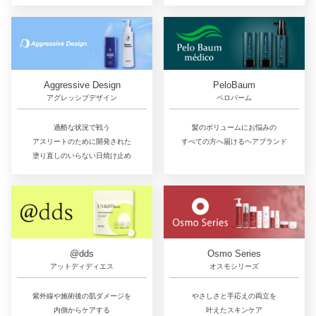
Aggressive Design
PeloBaum
アグレッシブデザイン
ペロバーム
過酷な状況で戦う
髪のボリュームにお悩みの
アスリートのために開発された
すべての方へ届けるヘアブランド
塗り直しのいらない日焼け止め
@dds
Osmo Series
アットディディエス
オスモシリーズ
紫外線や施術後の肌ダメージを
やさしさと手応えの両立を
内側からケアする
叶えたスキンケア