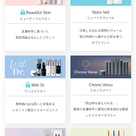
Nutro Veil
Beautiful Skin
ニュートロヴェール
ビューティフルスキン
日差しを忘れる透明のヴェール
皮膚科学に基づいた
肌の内側から健やかな肌を保つ
美肌理論を生かしたブランド
サプリメント
Chrono Verso
With Dr.
クロノヴァーソ
ウィズドクター
「肌は時を超えられる。」
透明感のある肌へと目覚める
最新の皮膚科学と最旬の美容成分を駆使
レチノイド配合ドクターズコスメ
したドクターズコスメ