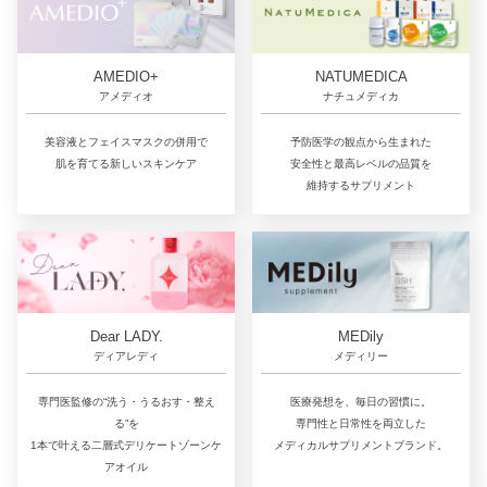
AMEDIO+
NATUMEDICA
アメディオ
ナチュメディカ
美容液とフェイスマスクの併用で
予防医学の観点から生まれた
肌を育てる新しいスキンケア
安全性と最高レベルの品質を
維持するサプリメント
Dear LADY.
MEDily
ディアレディ
メディリー
専門医監修の“洗う・うるおす・整え
医療発想を、毎日の習慣に。
る”を
専門性と日常性を両立した
1本で叶える二層式デリケートゾーンケ
メディカルサプリメントブランド。
アオイル