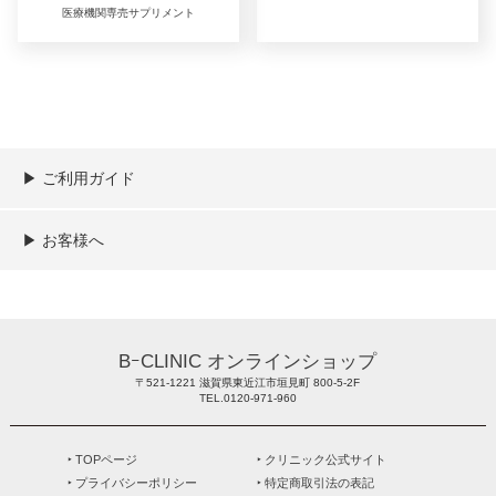
医療機関専売サプリメント
▶︎ ご利用ガイド
ご利用ガイド
決済／配送／送料について
取り扱い商品一覧
顧客情報の取扱について
特定商取引法の表記
▶︎ お客様へ
新規会員登録
MYページ
買い物カゴ
よくあるご質問
メールが届かないお客様へ
お問い合わせ
BｰCLINIC オンラインショップ
〒521-1221 滋賀県東近江市垣見町 800-5-2F
TEL.0120-971-960
‣ TOPページ
‣ クリニック公式サイト
‣ プライバシーポリシー
‣ 特定商取引法の表記