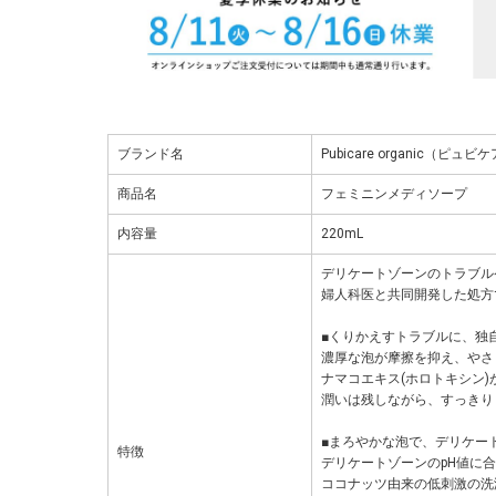
ブランド名
Pubicare organic（ピ
商品名
フェミニンメディソープ
内容量
220mL
デリケートゾーンのトラブル
婦人科医と共同開発した処方
■くりかえすトラブルに、独
濃厚な泡が摩擦を抑え、やさ
ナマコエキス(ホロトキシン
潤いは残しながら、すっきり
■まろやかな泡で、デリケー
特徴
デリケートゾーンのpH値に
ココナッツ由来の低刺激の洗