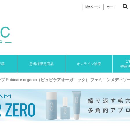
Myページ
カート
ご
投稿
患者様限定商品
オンライン診療
特商
ubicare organic（ピュビケアオーガニック） フェミニンメディソー