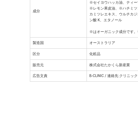
※セイヨウハッカ油、ティー
※レモン果皮油、※ハチミツ
成分
カミツレエキス、ウルチカジ
ン酸 K、エタノール
※はオーガニック成分です。
製造国
オーストラリア
区分
化粧品
販売元
株式会社たかくら新産業
広告文責
B-CLINIC / 連絡先:クリニッ