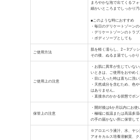
まろやかな泡で出てくるフォ
細かいところまでしっかり汚
■このような時におすすめ
・毎日のデリケートゾーンの
・デリケートゾーンのトラブ
・ボディソープとしても
肌を軽く濡らし、2～3プッ
ご使用方法
その後、ぬるま湯でしっかり
・お肌に異常が生じていない
いときは、ご使用をおやめく
・目に入った時は直ちに洗い
ご使用上の注意
・天然成分を含むため、色や
はありません。
・直接水のかかる状態でポン
・開封後は6か月以内にお使
保管上の注意
・極端に低温または高温多湿
の手の届かない所に保管して
※アロエベラ液汁、水、ヤシ
アオキカルス培養溶解質、ク