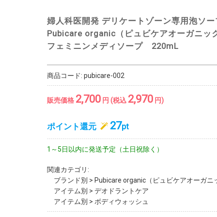
婦人科医開発 デリケートゾーン専用泡ソー
Pubicare organic（ピュビケアオーガニッ
フェミニンメディソープ 220mL
商品コード:
pubicare-002
2,700
2,970
販売価格
円 (税込
円)
27
ポイント還元
pt
1～5日以内に発送予定（土日祝除く）
関連カテゴリ:
ブランド別
>
Pubicare organic（ピュビケアオーガ
アイテム別
>
デオドラントケア
アイテム別
>
ボディウォッシュ