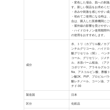
・変色した場合、肌への刺激
す。新しい製品をお求めくだ
・赤みや刺激を感じやすい成
・初めてご使用になる時は、
合は、購入した医療機関にご
・紫外線の影響を受けやすい
・ハイドロキノン使用期間中
の使用をおすすめします。
水、トリ（カプリル酸／カプ
ンチルグリコール、ハイドロ
酸グリセリル（SE）、ペン
コール、グリセリン、ジメチ
ル、水添パーム核油、（アク
成分
コポリマー、アラキルグルコ
Na、アスコルビン酸、酢酸
ン酸2K、PVP、プロピルパラ
酸レチノール、コーン油、フ
チド-30
製造国
日本
区分
化粧品