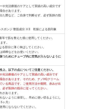
ーや光治療後のケアとして実績の高い成分です
場合があります。
出た際など、ご自身で判断せず、必ず医師の指
ルスポンジ 整肌成分 ※3 乾燥による肌印象
容液等で肌を整えた後に使用してください。
します。
になる部分に薄く伸ばしてください。
は綿棒などをお使いください。
保つためにチューブ内に空気が入らないように
性上、以下の点についてご注意ください。
や光治療後のケアとして実績の高い成分です
場合があります。そのため、ナノHQクリーム
ている商品です。ご使用方法や期間、赤みが出
、必ず医師の指示に従ってください。
れがあります。
れないように保管し、早めに使い切るようにし
.5ヶ月）
使用にならないでください。