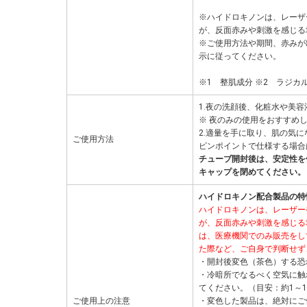
※ハイドロキノンは、レーザ
が、反面赤みや刺激を感じる
※ご使用方法や期間、赤みが
示に従ってください。
※1 整肌成分 ※2 ラジカ
1.夜の洗顔後、化粧水や美
※ 夜のみの使用をおすすめ
2.適量を手に取り、肌の気
ご使用方法
ピンポイントで仕様する場合
チューブ開封後は、安定性を
キャップを閉めてください。
ハイドロキノン配合製品の特
ハイドロキノンは、レーザー
が、反面赤みや刺激を感じる
は、医療機関でのみ販売をし
た際など、ご自身で判断せず
・開封後変色（茶色）する恐
・冷暗所でなるべく空気に触
てください。（目安：約1～1
ご使用上の注意
・変色した製品は、絶対にご