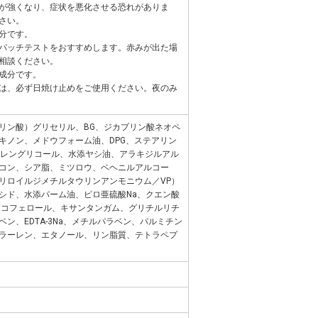
が強くなり、症状を悪化させる恐れがありま
さい。
分です。
パッチテストをおすすめします。赤みが出た場
相談ください。
成分です。
は、必ず日焼け止めをご使用ください。夜のみ
リン酸）グリセリル、BG、ジカプリン酸ネオペ
キノン、メドウフォーム油、DPG、ステアリン
チレングリコール、水添ヤシ油、アラキジルアル
コン、シア脂、ミツロウ、ベヘニルアルコー
リロイルジメチルタウリンアンモニウム／VP）
シド、水添パーム油、ピロ亜硫酸Na、クエン酸
トコフェロール、キサンタンガム、グリチルリチ
ベン、EDTA-3Na、メチルパラベン、パルミチン
ラーレン、エタノール、リン脂質、テトラペプ