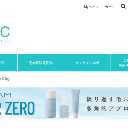
Myページ
カート
ご
投稿
患者様限定商品
オンライン診療
特商
 5g