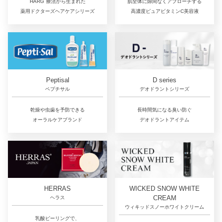
肌全体に隙間なくアプローチする
HARG
療法から生まれた
高濃度ピュアビタミンC美容液
薬用ドクターズヘアケアシリーズ
D series
Peptisal
デオドラントシリーズ
ペプチサル
長時間気になる臭い防ぐ
乾燥や虫歯を予防できる
デオドラントアイテム
オーラルケアブランド
HERRAS
WICKED SNOW WHITE
CREAM
ヘラス
ウィキッドスノーホワイトクリーム
乳酸ピーリングで、