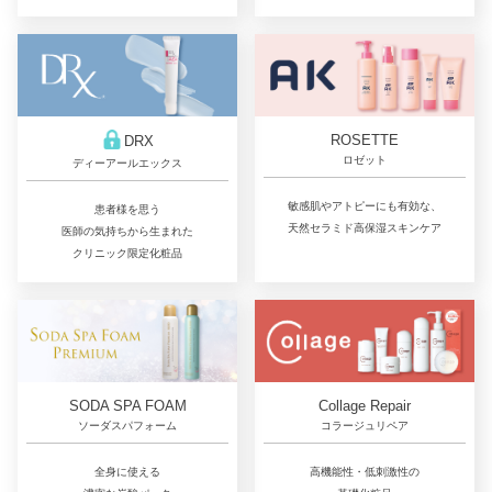
ROSETTE
DRX
ロゼット
ディーアールエックス
敏感肌やアトピーにも有効な、
患者様を思う
天然セラミド高保湿スキンケア
医師の気持ちから生まれた
クリニック限定化粧品
Collage Repair
SODA SPA FOAM
コラージュリペア
ソーダスパフォーム
高機能性・低刺激性の
全身に使える