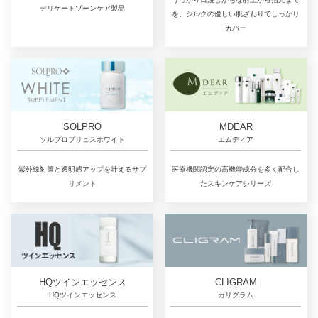
デリケートゾーンケア製品
を、シルクの優しい肌ざわりでしっかり
カバー
SOLPRO
MDEAR
ソルプロプリュスホワイト
エムディア
紫外線対策と透明感アップを叶えるサプ
医療機関認定の高機能成分を多く配合し
リメント
たスキンケアシリーズ
CLIGRAM
HQツインエッセンス
カリグラム
HQツインエッセンス