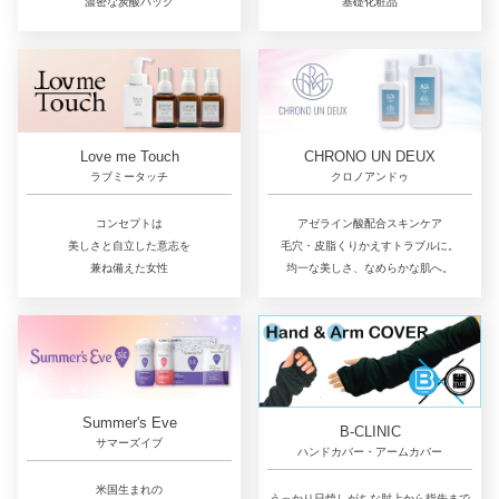
基礎化粧品
濃密な炭酸パック
Love me Touch
CHRONO UN DEUX
ラブミータッチ
クロノアンドゥ
コンセプトは
アゼライン酸配合スキンケア
美しさと自立した意志を
毛穴・皮脂くりかえすトラブルに。
兼ね備えた女性
均一な美しさ、なめらかな肌へ。
Summer's Eve
B-CLINIC
サマーズイブ
ハンドカバー・アームカバー
米国生まれの
うっかり日焼しがちな肘上から指先まで