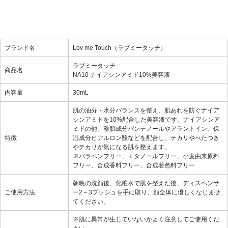
ブランド名
Lov me Touch（ラブミータッチ）
ラブミータッチ
商品名
NA10 ナイアシンアミド10%美容液
内容量
30mL
肌の油分・水分バランスを整え、肌あれを防ぐナイア
シンアミドを10%配合した美容液です。ナイアシンア
ミドの他、整肌成分パンテノールやアラントイン、保
特徴
湿成分ヒアルロン酸などを配合し、テカリやべたつき
やテカリが気になる肌を整えます。
※パラベンフリー、エタノールフリー、小麦由来原料
フリー、合成香料フリー、合成着色料フリー
朝晩の洗顔後、化粧水で肌を整えた後、ディスペンサ
ご使用方法
ー2～3プッシュを手に取り、顔全体に優しくなじませ
てください。
※肌に異常が生じていないかよく注意してご使用くだ