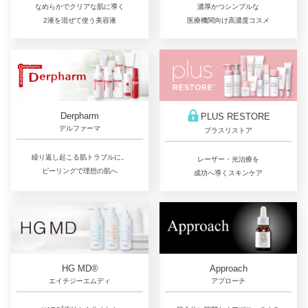
濃厚かつシンプルな
なめらかでクリアな肌に導く
医療機関向け高濃度コスメ
2液を混ぜて使う美容液
Derpharm
PLUS RESTORE
デルファーマ
プラスリストア
繰り返し起こる肌トラブルに。
レーザー・光治療を
ピーリングで理想の肌へ
成功へ導くスキンケア
Approach
HG MD®
アプローチ
エイチジーエムディ
®︎