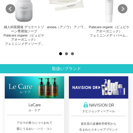
婦人科医開発 デリケートゾ
anowa（アノワ） アノワ...
Pubicare organic（ピュビケ
リス
ーン専用泡ソープ
アオーガニック）
Pubicare organic（ピュビケ
フェミニンメディバーム...
アオーガニック）
フェミニンメディソープ...
取扱いブランド
LeCare
NAVISION DR
ル・ケア
ナビジョンディーアール
アロマの香りにつつまれて
資生堂の皮膚科学研究から
髪にうるおい・ハリ・コシ
生まれたスキンケアブランド