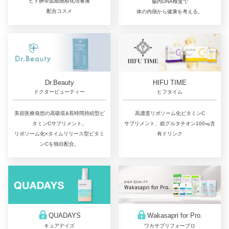
ヒト臍帯血細胞順化培養液
腸内DNA検査で
配合コスメ
体の内側から健康を考える。
Dr.Beauty
HIFU TIME
ドクタービューティー
ヒフタイム
美容医療発想の高吸収&長時間持続型ビ
高濃度リポソーム化ビタミンC
タミンCサプリメント。
サプリメント、総グルタチオン100㎎含
リポソーム化×タイムリリース型ビタミ
有ドリンク
ンCを独自配合。
QUADAYS
Wakasapri for Pro.
キュアデイズ
ワカサプリフォープロ