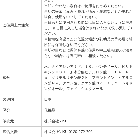
さい。
※肌に合わない場合はご使用をおやめください。
※肌の異常（赤み・腫れ・痛み・刺激など）が現れた
場合、使用を中止してください。
※目もとに使用される際には目に入らないように注意
ご使用上の注意
し、 もし目に入った場合はきれいな水で洗い流してく
ださい。
※極端な高温または低温の場所や乳幼児の手の届く場
所には保管しないでください。
※肌や目などに異常を感じ使用を中止後も症状が治ま
らない場合には専門医にご相談ください。
水、ナイアシンアミド、ＢＧ、パンテノール、ピリド
キシンＨＣｌ、加水分解ヒアルロン酸、ＰＣＡ－Ｎ
成分
ａ、グリチルリチン酸２Ｋ、アラントイン、ヒアルロ
ン酸Ｎａ、クエン酸、クエン酸Ｎａ、１，２－ヘキサ
ンジオール、フェノキシエタノール
製造国
日本
区分
化粧品
販売元
株式会社NIKU
広告文責
株式会社NIKU 0120-972-708