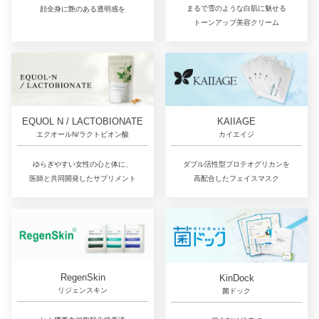
まるで雪のような白肌に魅せる
顔全身に艶のある透明感を
トーンアップ美容クリーム
EQUOL N / LACTOBIONATE
KAIIAGE
エクオールN/ラクトビオン酸
カイエイジ
ゆらぎやすい女性の心と体に、
ダブル活性型プロテオグリカンを
医師と共同開発したサプリメント
高配合したフェイスマスク
RegenSkin
KinDock
リジェンスキン
菌ドック