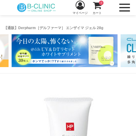
0
マイページ
カート
【通販】Derpharm［デルファーマ］ エンザイマ ジェル 28g