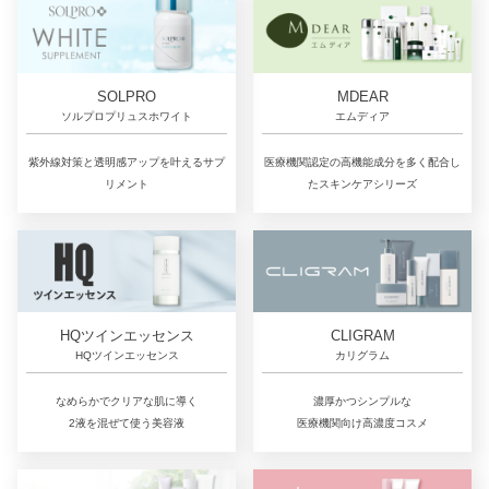
SOLPRO
MDEAR
ソルプロプリュスホワイト
エムディア
紫外線対策と透明感アップを叶えるサプ
医療機関認定の高機能成分を多く配合し
リメント
たスキンケアシリーズ
CLIGRAM
HQツインエッセンス
カリグラム
HQツインエッセンス
濃厚かつシンプルな
なめらかでクリアな肌に導く
医療機関向け高濃度コスメ
2液を混ぜて使う美容液