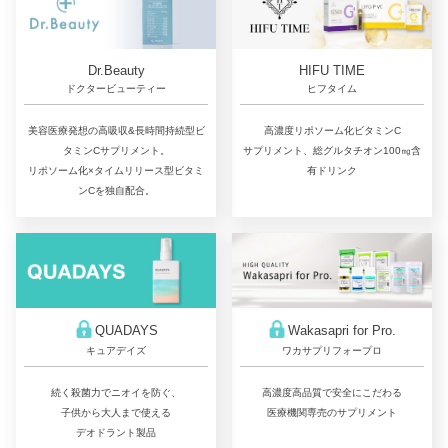
Dr.Beauty
HIFU TIME
ドクタービューティー
ヒフタイム
美容医療発想の高吸収&長時間持続型ビ
高濃度リポソーム化ビタミンC
タミンCサプリメント。
サプリメント、総グルタチオン100㎎含
リポソーム化×タイムリリース型ビタミ
有ドリンク
ンCを独自配合。
QUADAYS
Wakasapri for Pro.
キュアデイズ
ワカサプリフォープロ
続く殺菌力でニオイを防ぐ、
高濃度高品質で安全にこだわる
子供から大人まで使える
医療機関専売のサプリメント
デオドラント製品