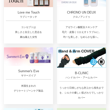
Love me Touch
CHRONO UN DEUX
ラブミータッチ
クロノアンドゥ
コンセプトは
アゼライン酸配合スキンケア
美しさと自立した意志を
毛穴・皮脂くりかえすトラブルに。
兼ね備えた女性
均一な美しさ、なめらかな肌へ。
Summer's Eve
B-CLINIC
サマーズイブ
ハンドカバー・アームカバー
米国生まれの
うっかり日焼しがちな肘上から指先まで
デリケートゾーンケア製品
を、シルクの優しい肌ざわりでしっかり
カバー