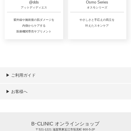
@dds
Osmo Series
アットディディエス
オスモシリーズ
紫外線や施術後の肌ダメージを
やさしさと手応えの両立を
内側からケアする
叶えたスキンケア
医療機関専売サプリメント
▶︎ ご利用ガイド
ご利用ガイド
決済／配送／送料について
取り扱い商品一覧
顧客情報の取扱について
特定商取引法の表記
▶︎ お客様へ
新規会員登録
MYページ
買い物カゴ
よくあるご質問
メールが届かないお客様へ
お問い合わせ
BｰCLINIC オンラインショップ
〒521-1221 滋賀県東近江市垣見町 800-5-2F