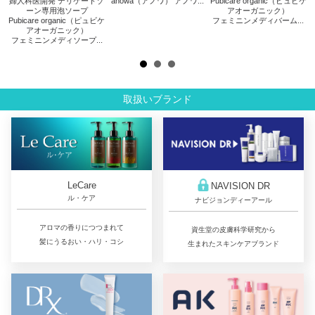
婦人科医開発 デリケートゾ
anowa（アノワ） アノワ...
Pubicare organic（ピュビケ
リス
ーン専用泡ソープ
アオーガニック）
Pubicare organic（ピュビケ
フェミニンメディバーム...
アオーガニック）
フェミニンメディソープ...
取扱いブランド
LeCare
NAVISION DR
ル・ケア
ナビジョンディーアール
アロマの香りにつつまれて
資生堂の皮膚科学研究から
髪にうるおい・ハリ・コシ
生まれたスキンケアブランド