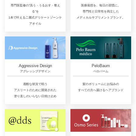
専門医監修の“洗う・うるおす・整え
医療発想を、毎日の習慣に。
る”を
専門性と日常性を両立した
1本で叶える二層式デリケートゾーンケ
メディカルサプリメントブランド。
アオイル
Aggressive Design
PeloBaum
アグレッシブデザイン
ペロバーム
過酷な状況で戦う
髪のボリュームにお悩みの
アスリートのために開発された
すべての方へ届けるヘアブランド
塗り直しのいらない日焼け止め