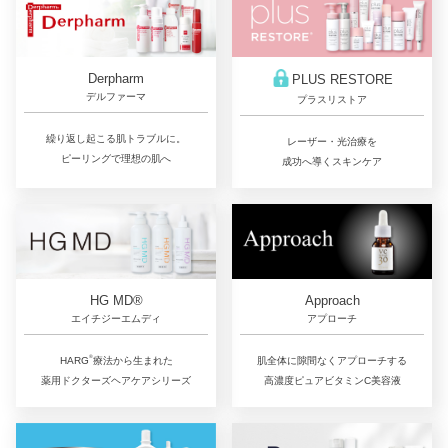
Derpharm
PLUS RESTORE
デルファーマ
プラスリストア
繰り返し起こる肌トラブルに。
レーザー・光治療を
ピーリングで理想の肌へ
成功へ導くスキンケア
Approach
HG MD®
アプローチ
エイチジーエムディ
®︎
肌全体に隙間なくアプローチする
HARG
療法から生まれた
高濃度ピュアビタミンC美容液
薬用ドクターズヘアケアシリーズ