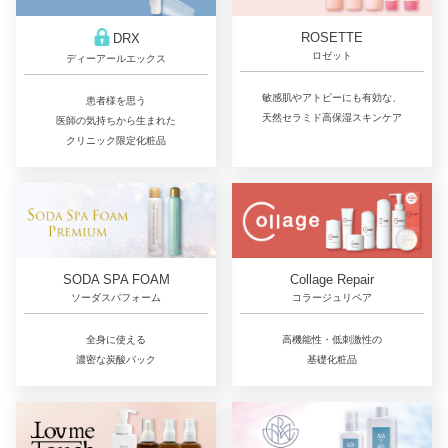
ROSETTE
DRX
ロゼット
ディーアールエックス
敏感肌やアトピーにも有効な、
患者様を思う
天然セラミド高保湿スキンケア
医師の気持ちから生まれた
クリニック限定化粧品
Collage Repair
SODA SPA FOAM
コラージュリペア
ソーダスパフォーム
高機能性・低刺激性の
全身に使える
基礎化粧品
濃密な炭酸パック