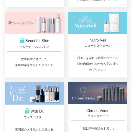
Nutro Veil
Beautiful Skin
ニュートロヴェール
ビューティフルスキン
日差しを忘れる透明のヴェール
皮膚科学に基づいた
肌の内側から健やかな肌を保つ
美肌理論を生かしたブランド
サプリメント
Chrono Verso
With Dr.
クロノヴァーソ
ウィズドクター
「肌は時を超えられる。」
透明感のある肌へと目覚める