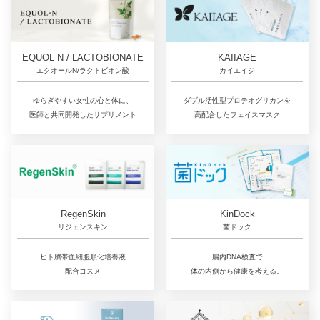
EQUOL N / LACTOBIONATE
KAIIAGE
エクオールN/ラクトビオン酸
カイエイジ
ゆらぎやすい女性の心と体に、
ダブル活性型プロテオグリカンを
医師と共同開発したサプリメント
高配合したフェイスマスク
RegenSkin
KinDock
リジェンスキン
菌ドック
ヒト臍帯血細胞順化培養液
腸内DNA検査で
配合コスメ
体の内側から健康を考える。