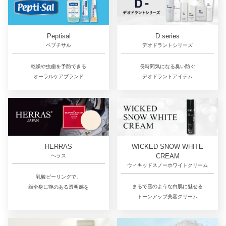
D series
Peptisal
デオドラントシリーズ
ペプチサル
長時間気になる臭い防ぐ
乾燥や虫歯を予防できる
デオドラントアイテム
オーラルケアブランド
HERRAS
WICKED SNOW WHITE
CREAM
ヘラス
ウィキッドスノーホワイトクリーム
乳酸ピーリングで、
まるで雪のような白肌に魅せる
顔全身に艶のある透明感を
トーンアップ美容クリーム