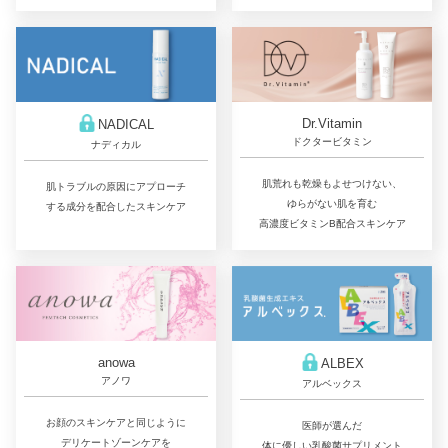
Dr.Vitamin
NADICAL
ドクタービタミン
ナディカル
肌荒れも乾燥もよせつけない、
肌トラブルの原因にアプローチ
ゆらがない肌を育む
する成分を配合したスキンケア
高濃度ビタミンB配合スキンケア
anowa
ALBEX
アノワ
アルベックス
お顔のスキンケアと同じように
医師が選んだ
デリケートゾーンケアを
体に優しい乳酸菌サプリメント