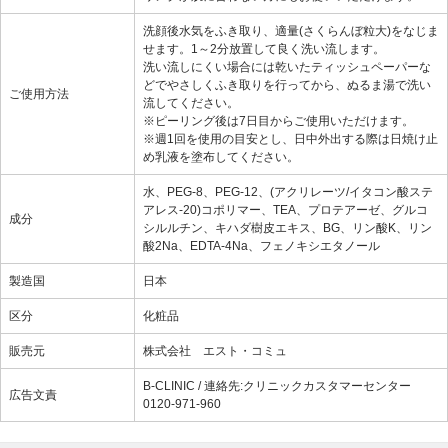
洗顔後水気をふき取り、適量(さくらんぼ粒大)をなじま
せます。1～2分放置して良く洗い流します。
洗い流しにくい場合には乾いたティッシュペーパーな
どでやさしくふき取りを行ってから、ぬるま湯で洗い
ご使用方法
流してください。
※ピーリング後は7日目からご使用いただけます。
※週1回を使用の目安とし、日中外出する際は日焼け止
め乳液を塗布してください。
水、PEG-8、PEG-12、(アクリレーツ/イタコン酸ステ
アレス-20)コポリマー、TEA、プロテアーゼ、グルコ
成分
シルルチン、キハダ樹皮エキス、BG、リン酸K、リン
酸2Na、EDTA-4Na、フェノキシエタノール
製造国
日本
区分
化粧品
販売元
株式会社 エスト・コミュ
B-CLINIC / 連絡先:クリニックカスタマーセンター
広告文責
0120-971-960